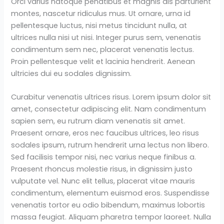
Orci varius natoque penatibus et magnis dis parturient
montes, nascetur ridiculus mus. Ut ornare, urna id
pellentesque luctus, nisi metus tincidunt nulla, at
ultrices nulla nisi ut nisi. Integer purus sem, venenatis
condimentum sem nec, placerat venenatis lectus.
Proin pellentesque velit et lacinia hendrerit. Aenean
ultricies dui eu sodales dignissim.
Curabitur venenatis ultrices risus. Lorem ipsum dolor sit
amet, consectetur adipiscing elit. Nam condimentum
sapien sem, eu rutrum diam venenatis sit amet.
Praesent ornare, eros nec faucibus ultrices, leo risus
sodales ipsum, rutrum hendrerit urna lectus non libero.
Sed facilisis tempor nisi, nec varius neque finibus a.
Praesent rhoncus molestie risus, in dignissim justo
vulputate vel. Nunc elit tellus, placerat vitae mauris
condimentum, elementum euismod eros. Suspendisse
venenatis tortor eu odio bibendum, maximus lobortis
massa feugiat. Aliquam pharetra tempor laoreet. Nulla