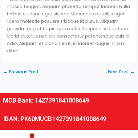
massa feugiat. Aliquam pharetra tempor laoreet. Nulla
finibus eu nunc eget viverra. Maecenas at tellus eget
libero molestie posuere tristique id purus. Aliquam
gravida feugiat turpis quis mollis. Suspendisse potenti.
Morbi et tellus nec elit consectetur pellentesque quis a
odio. Aliquam et blandit erat, in laoreet augue. In a mi
diam.
←
Previous Post
Next Post
→
MCB Bank: 1427391841008649
IBAN: PK60MUCB1427391841008649